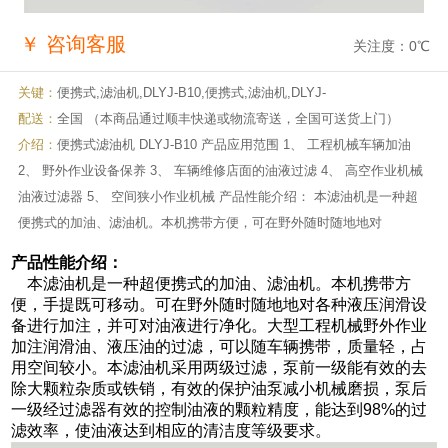
￥
咨询客服
关注度：
0
℃
关键：
便携式,滤油机,DLYJ-B10,便携式,滤油机,DLYJ-
配送：
全国 （本商品通过顺丰快递或物流寄送，全国可送货上门）
介绍：
便携式滤油机 DLYJ-B10 产品应用范围 1、 工程机械车辆加油
2、 野外作业设备保养 3、 车辆维修店面的油液过滤 4、 高空作业机械
油液过滤器 5、 空间狭小作业机械 产品性能介绍： 本滤油机是一种超
便携式的加油、滤油机。本机携带方便，可在野外随时随地地对
产品性能介绍：
本滤油机是一种超便携式的加油、滤油机。本机携带方
便，手提既可移动。可在野外随时随地地对各种液压润滑设
备进行加注，并可对油液进行净化。大型工程机械野外作业
加注润滑油、液压油的过滤，可以随车辆携带，质量轻，占
用空间较小。本滤油机采用两级过滤，泵前一级能有效的去
除大颗粒杂质或铁销，有效的保护油泵减小机械磨损，泵后
一级经过滤器有效的控制油液的颗粒精度，能达到98%的过
滤效率，使油液达到相应的清洁度等级要求。