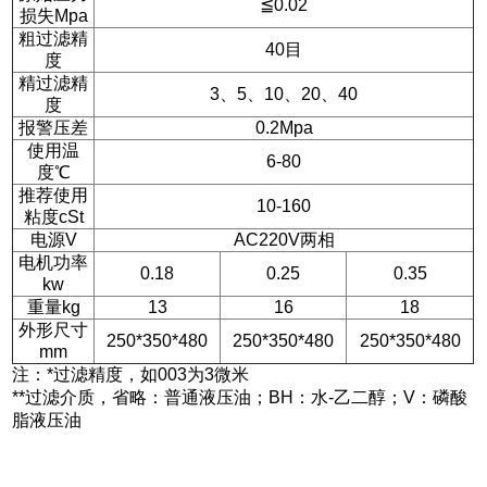
≦0.02
损失Mpa
粗过滤精
40目
度
精过滤精
3、5、10、20、40
度
报警压差
0.2Mpa
使用温
6-80
度℃
推荐使用
10-160
粘度cSt
电源V
AC220V两相
电机功率
0.18
0.25
0.35
kw
重量kg
13
16
18
外形尺寸
250
*350
*480
250
*350
*480
250
*350
*480
mm
注：*过滤精度，如003为3微米
**过滤介质，省略：普通液压油；BH：水-乙二醇；V：磷酸
脂液压油