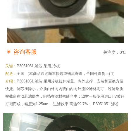
￥
咨询客服
关注度：
0
℃
关键：
P3051051,滤芯,采用,冷板
配送：
全国 （本商品通过顺丰快递或物流寄送，全国可送货上门）
介绍：
P3051051 滤芯 采用冷板拉伸端盖、内外支撑，安装和更换方便
快捷。滤芯压降小，介质由外向内或由内向外流经滤材均可，过滤杂质
被截留在滤芯滤层内，阻挡在滤材褶缝当中；滤材一般使用进口HV玻纤
打褶而成，精度为1-25um， 过滤效率 高达99.7%； P3051051 滤芯