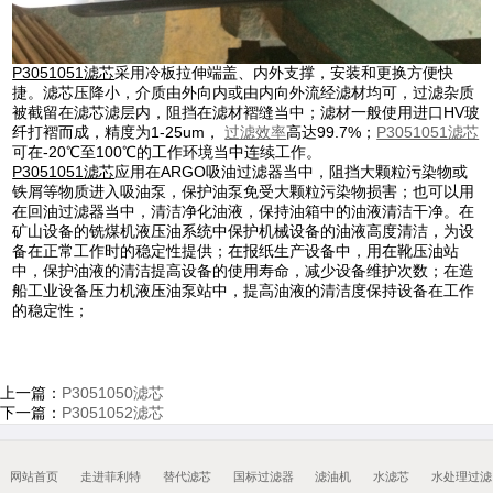
P3051051
滤芯
采用冷板拉伸端盖、内外支撑，安装和更换方便快
捷。滤芯压降小，介质由外向内或由内向外流经滤材均可，过滤杂质
被截留在滤芯滤层内，阻挡在滤材褶缝当中；滤材一般使用进口HV玻
纤打褶而成，精度为1-25um，
过滤效率
高达99.7%；
P3051051
滤芯
可在-20℃至100℃的工作环境当中连续工作。
P3051051
滤芯
应用在ARGO吸油过滤器当中，阻挡大颗粒污染物或
铁屑等物质进入吸油泵，保护油泵免受大颗粒污染物损害；也可以用
在回油过滤器当中，清洁净化油液，保持油箱中的油液清洁干净。在
矿山设备的铣煤机液压油系统中保护机械设备的油液高度清洁，为设
备在正常工作时的稳定性提供；在报纸生产设备中，用在靴压油站
中，保护油液的清洁提高设备的使用寿命，减少设备维护次数；在造
船工业设备压力机液压油泵站中，提高油液的清洁度保持设备在工作
的稳定性；
上一篇：
P3051050滤芯
下一篇：
P3051052滤芯
网站首页
走进菲利特
替代滤芯
国标过滤器
滤油机
水滤芯
水处理过滤