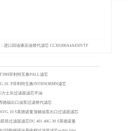
：
进口回油液压油替代滤芯 CCX0300A4A450VTF
FKT39H菲利特互换PALL滤芯
10VG.10..P菲利特互换INTRNORMN滤芯
2935力士乐过滤器滤芯平油
03B西德福出口油泵过滤替代滤芯
05.16VG.10.S英德诺曼顶轴油泵出口过滤器滤芯
rmen双筒过滤器滤芯DU.401.40G.30.S英德诺曼
m-N2玛勒循环油系统精过滤器滤芯mahle filte