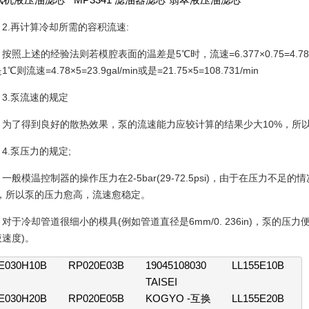
2.再计算冷却所需的容积流速:
按照上述的经验法则若模腔表面的温差是5℃时，流速=6.377×0.75=4.78gal/m
℃则流速=4.78×5=23.9gal/min或是=21.75×5=108.731/min
3.泵流速的规定
为了得到良好的散热效果，泵的流速能力应较计算的结果少大10%，所以需使用2
4.泵压力的规定;
一般模温控制器的操作压力在2-5bar(29-72.5psi)，由于在压力
)，所以泵的压力愈高，流速愈稳定。
对于冷却管道很细小的模具(例如管道直径是6mm/0. 236in)，泵的压力便
速度)。
E030H10B
RP020E03B
19045108030
LL155E10B
TAISEI
E030H20B
RP020E05B
KOGYO -互换
LL155E20B