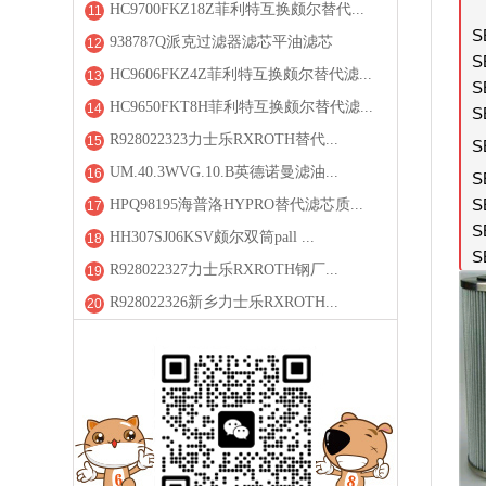
HC9700FKZ18Z菲利特互换颇尔替代...
11
S
938787Q派克过滤器滤芯平油滤芯
12
S
HC9606FKZ4Z菲利特互换颇尔替代滤...
13
S
HC9650FKT8H菲利特互换颇尔替代滤...
14
S
R928022323力士乐RXROTH替代...
15
S
UM.40.3WVG.10.B英德诺曼滤油...
16
S
S
HPQ98195海普洛HYPRO替代滤芯质...
17
S
HH307SJ06KSV颇尔双筒pall ...
18
S
R928022327力士乐RXROTH钢厂...
19
R928022326新乡力士乐RXROTH...
20