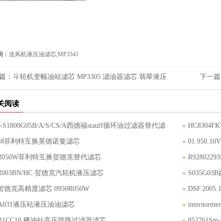
词：
送风机液压油滤芯,MP3341
篇：
斗轮机变幅油站滤芯 MP3305 滤油器滤芯 翡翠液压
下一篇
关阅读
L-S1800G05B/A/S/CS/A西德福stauff循环油过滤器替代滤
HC8304
0488菲利特互换英德诺曼滤芯
01.950.
60R050W菲利特互换贺德克替代滤芯
R92802
0R003BN/HC 贺德克汽轮机液压滤芯
S035G
德克高精度滤芯 0950R050W
DSF.20
0A031液压站液压油油滤芯
interno
11CC10 稀油站高压管路过滤器滤芯
852761S