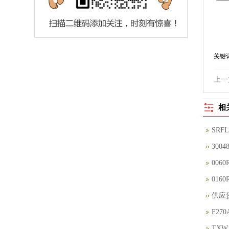
关键
上一
相
SRF
30
00
016
供应贺
F27
TXW