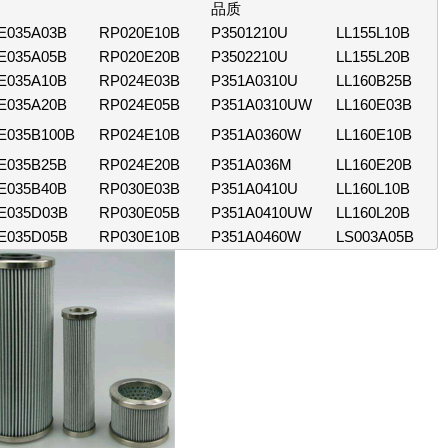
品质
E035A03B
RP020E10B
P3501210U
LL155L10B
E035A05B
RP020E20B
P3502210U
LL155L20B
E035A10B
RP024E03B
P351A0310U
LL160B25B
E035A20B
RP024E05B
P351A0310UW
LL160E03B
E035B100B
RP024E10B
P351A0360W
LL160E10B
E035B25B
RP024E20B
P351A036M
LL160E20B
E035B40B
RP030E03B
P351A0410U
LL160L10B
E035D03B
RP030E05B
P351A0410UW
LL160L20B
E035D05B
RP030E10B
P351A0460W
LS003A05B