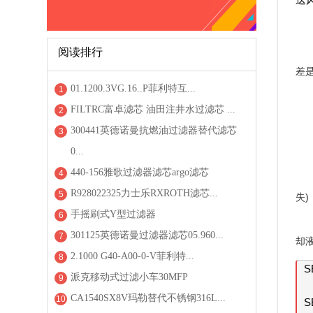
阅读排行
差是1
01.1200.3VG.16..P菲利特互...
1
FILTRC富卓滤芯 油田注井水过滤芯 ...
2
300441英德诺曼抗燃油过滤器替代滤芯
3
0...
440-156雅歌过滤器滤芯argo滤芯
4
R928022325力士乐RXROTH滤芯...
5
失
手摇刷式Y型过滤器
6
301125英德诺曼过滤器滤芯05.960...
7
却液
2.1000 G40-A00-0-V菲利特...
8
S
派克移动式过滤小车30MFP
9
CA1540SX8V玛勒替代不锈钢316L...
10
S