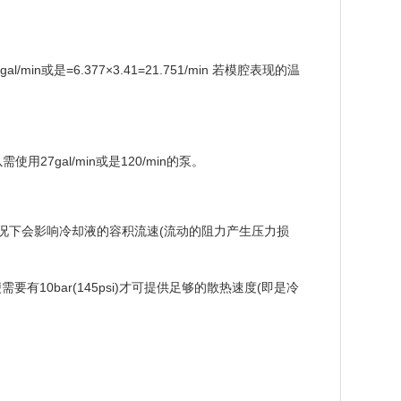
in或是=6.377×3.41=21.751/min 若模腔表现的温
7gal/min或是120/min的泵。
不足的情况下会影响冷却液的容积流速(流动的阻力产生压力损
需要有10bar(145psi)才可提供足够的散热速度(即是冷