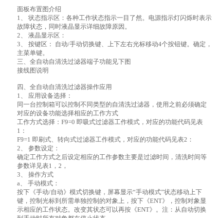
面板布置图介绍
1、 状态指示区：各种工作状态指示一目了然。电源指示灯闪烁时表示
故障状态，同时液晶显示详细故障原因。
2、 液晶显示区：
3、 按键区： 自动/手动切换键、上下左右光标移动4个按钮键。确定，
主菜单键。
三、全自动自清洗过滤器端子功能见下图
接线图说明
四、全自动自清洗过滤器操作应用
1、 应用设备选择：
同一台控制箱可以控制不同类型的自清洗过滤器，使用之前必须确定
对应的设备功能选择相应的工作方式
工作方式选择：F9=0 即吸式过滤器工作模式，对应的功能代码见表
1：
F9=1 即刷式、转向式过滤器工作模式，对应的功能代码见表2：
2、 参数设定：
确定工作方式之后设定相应的工作参数主要是过滤时间，清洗时间等
参数详见表1，2，
3、 操作方式
a、 手动模式：
按下《手动/自动》模式切换键，屏幕显示“手动模式”状态移动上下
键，控制光标到所需单独控制的对象上，按下《ENT》，控制对象显
示相应的工作状态。改变其状态可以再按《ENT》。注：从自动切换