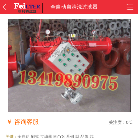
全自动自清洗过滤器
￥
咨询客服
关注度：
0
℃
关键：
全自动,刷式,过滤器,MZYS,系列,型,品牌,菲,