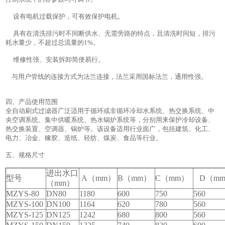
设有电机过载保护，可有效保护电机。
具有在清洗排污时不间断供水、无需旁路的特点，且清洗时间短，排污
耗水量少，不超过总流量的1%。
维修性强、安装拆卸简便易行。
与用户管线的连接方式为法兰连接，法兰采用国标法兰，通用性强。
四、产品使用范围
全自动刷式过滤器广泛适用于循环或非循环冷却水系统、热交换系统、中
央空调系统、集中供暖系统、热水锅炉系统等，分别用来保护冷却设备、
热交换装置、空调器、锅炉等。该设备适用行业面广，包括建筑、化工、
电力、冶金、橡胶、造纸、轻纺、煤炭、食品等行业。
五、规格尺寸
进出水口
型号
A（mm）
B（mm）
C（mm）
D（m
（mm）
MZYS-80
DN80
1180
600
750
560
MZYS-100
DN100
1164
620
780
560
MZYS-125
DN125
1242
680
800
560