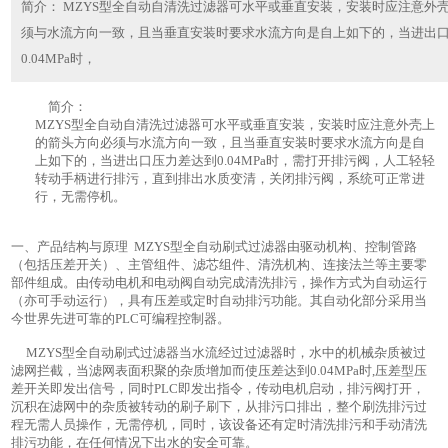
简介： MZYS型全自动自清洗过滤器可水平或垂直安装，安装时应注意外
须与水流方向一致，且当垂直安装时要求水流方向是自上如下的，当进出
0.04MPa时，
简介：
MZYS型全自动自清洗过滤器可水平或垂直安装，安装时应注意外壳上
的箭头方向必须与水流方向一致，且当垂直安装时要求水流方向是自
上如下的，当进出口压力差达到0.04MPa时，需打开排污阀，人工轻轻
转动手柄进行排污，直到排出水质变清，关闭排污阀，系统可正常进
行，无需停机。
一、产品结构与原理 MZYS型全自动刷式过滤器由驱动机构、控制管路
（包括压差开关）、主管组件、滤芯组件、清洗机构、连接法兰等主要零
部件组成。由传动电机和电动阀自动完成清洗排污，操作方式为自动运行
（亦可手动运行），具有压差或定时自动排污功能。其自动化部分采用当
今世界先进可靠的PLC可编程控制器。
MZYS型全自动刷式过滤器当水流经过过滤器时，水中的机械杂质被过
滤网拦截，当滤网表面积聚的杂质增加而使压差达到0.04MPa时,压差型压
差开关即发出信号，同时PLC即发出指令，传动电机启动，排污阀打开，
沉积在滤网中的杂质被转动的刷子刷下，从排污口排出，整个刷洗排污过
程无需人员操作，无需停机，同时，该设备还有定时清洗排污和手动清洗
排污功能，在任何情况下出水的安全可靠。