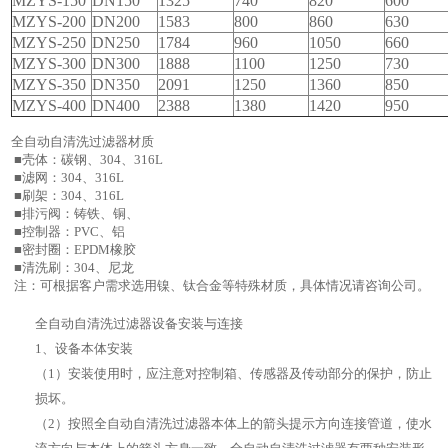
MZYS-150
DN150
1325
740
820
600
MZYS-200
DN200
1583
800
860
630
MZYS-250
DN250
1784
960
1050
660
MZYS-300
DN300
1888
1100
1250
730
MZYS-350
DN350
2091
1250
1360
850
MZYS-400
DN400
2388
1380
1420
950
全自动自清洗过滤器材质
■壳体：碳钢、304、316L
■滤网：304、316L
■刷架：304、316L
■排污阀：铸铁、铜、
■控制器：PVC、铝
■密封圈：EPDM橡胶
■清洗刷：304、尼龙
注：可根据客户需求选用镍、钛合金等特殊材质，具体情况请咨询公司。
全自动自清洗过滤器设备安装与连接
1、设备本体安装
（1）安装使用时，应注意对控制箱、传感器及传动部分的保护，防止
损坏。
（2）按照全自动自清洗过滤器本体上的箭头提示方向连接管道，使水