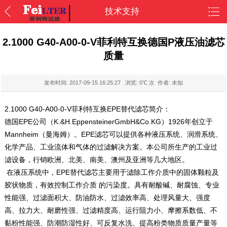
技术支持
2.1000 G40-A00-0-V菲利特互换德国P液压油滤芯
质量
发布时间:
2017-09-15 16:25:27
浏览:
0
℃ 次 作者: 未知
2.1000 G40-A00-0-V菲利特互换EPE替代滤芯简介：
德国EPE公司（K.&H.EppensteinerGmbH&Co.KG）1926年创立于
Mannheim（曼海姆）。EPE滤芯可以提供各种液压系统、润滑系统、
化学产品、工业流体和气体的过滤解决方案。本公司所生产的工业过
滤设备，行销欧洲、北美、南美、澳州及亚洲等几大地区。
在液压系统中，EPE替代滤芯主要用于滤除工作介质中的固体颗粒及
胶状物质，有效控制工作介质 的污染度。具有耐酸碱、耐腐蚀、专业
性能强、过滤面积大、防油防水、过滤效率高、处理风量大、强度
高、拉力大、耐磨性强、过滤精度高、运行阻力小、摩擦系数低、不
黏粉性能强、防潮防湿性好、可反复水洗、提高粉类物质质量产量等