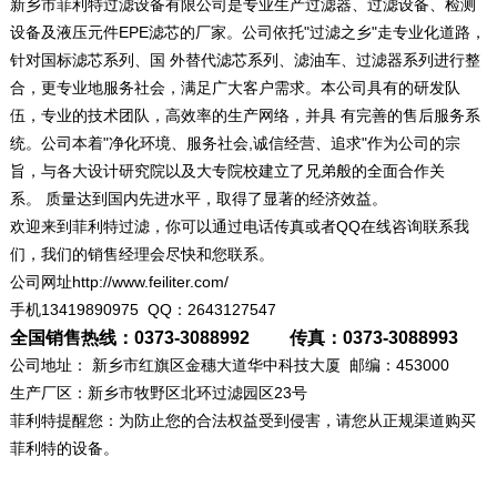
新乡市菲利特过滤设备有限公司是专业生产过滤器、过滤设备、检测
设备及液压元件EPE滤芯的厂家。公司依托"过滤之乡"走专业化道路，
针对国标滤芯系列、国 外替代滤芯系列、滤油车、过滤器系列进行整
合，更专业地服务社会，满足广大客户需求。本公司具有的研发队
伍，专业的技术团队，高效率的生产网络，并具 有完善的售后服务系
统。公司本着"净化环境、服务社会,诚信经营、追求"作为公司的宗
旨，与各大设计研究院以及大专院校建立了兄弟般的全面合作关
系。 质量达到国内先进水平，取得了显著的经济效益。
欢迎来到菲利特过滤，你可以通过电话传真或者QQ在线咨询联系我
们，我们的销售经理会尽快和您联系。
公司网址http://www.feiliter.com/
手机13419890975 QQ：2643127547
全国销售热线：0373-3088992 传真：0373-3088993
公司地址： 新乡市红旗区金穗大道华中科技大厦 邮编：453000
生产厂区：新乡市牧野区北环过滤园区23号
菲利特提醒您：为防止您的合法权益受到侵害，请您从正规渠道购买
菲利特的设备。