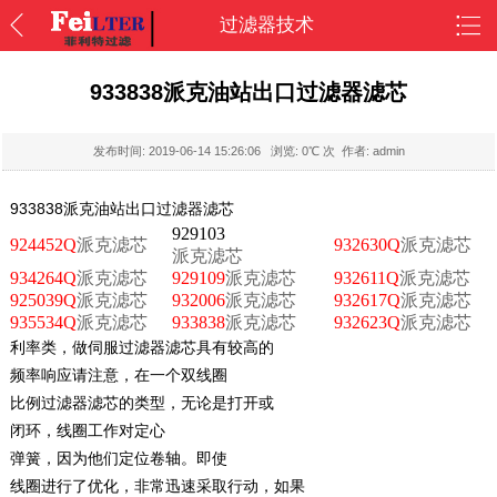
过滤器技术
933838派克油站出口过滤器滤芯
发布时间:
2019-06-14 15:26:06
浏览:
0
℃ 次 作者: admin
933838派克油站出口过滤器滤芯
929103
924452Q
派克滤芯
932630Q
派克滤芯
派克滤芯
934264Q
派克滤芯
929109
派克滤芯
932611Q
派克滤芯
925039Q
派克滤芯
932006
派克滤芯
932617Q
派克滤芯
935534Q
派克滤芯
933838
派克滤芯
932623Q
派克滤芯
利率类，做伺服过滤器滤芯具有较高的
频率响应请注意，在一个双线圈
比例过滤器滤芯的类型，无论是打开或
闭环，线圈工作对定心
弹簧，因为他们定位卷轴。即使
线圈进行了优化，非常迅速采取行动，如果