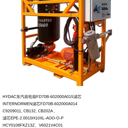
HYDAC东汽齿轮箱FD70B-602000A015滤芯
INTERNORMEN滤芯FD70B-602000A014
C9209011, CB132, CB202A ,
滤芯EPE-2.0015H10XL-AOO-O-P
HCY0108FKZ13Z、V6021V4C01