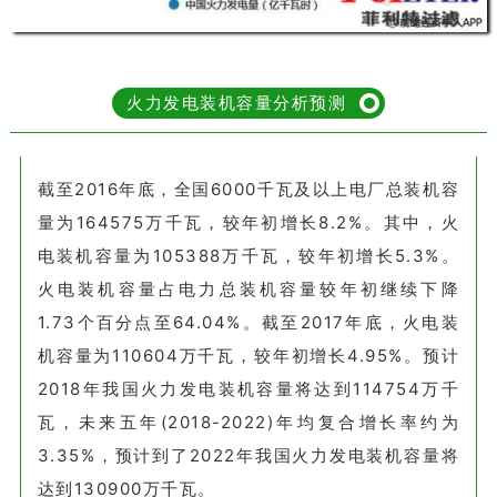
火力发电装机容量分析预测
截至2016年底，全国6000千瓦及以上电厂总装机容
量为164575万千瓦，较年初增长8.2%。其中，火
电装机容量为105388万千瓦，较年初增长5.3%。
火电装机容量占电力总装机容量较年初继续下降
1.73个百分点至64.04%。截至2017年底，火电装
机容量为110604万千瓦，较年初增长4.95%。预计
2018年我国火力发电装机容量将达到114754万千
瓦，未来五年(2018-2022)年均复合增长率约为
3.35%，预计到了2022年我国火力发电装机容量将
达到130900万千瓦。