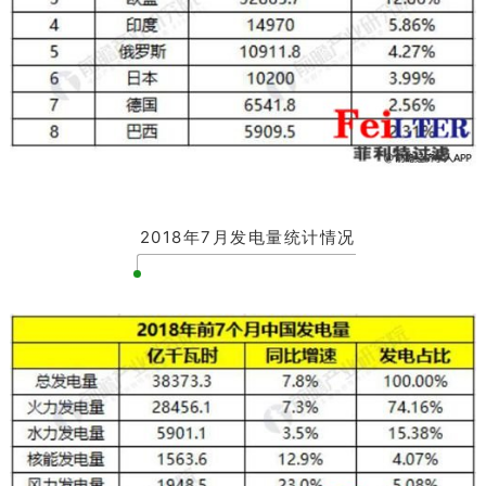
2018年7月发电量统计情况