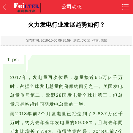
公司动态
火力发电行业发展趋势如何？
发布时间:
2018-10-30 09:28:59
浏览:
0
℃ 次 作者: 未知
Tips:
2017年，发电量再次位居，总量接近6.5万亿千万
时，占据全球发电总量的份额约四分之一。美国发电
总量位居第二，欧盟28国发电量全球排第三，但总
量只是略超过同期发电总量的一半。
而2018年前7个月发电量已经达到了3.837万亿千
万时，约为去年全年发电量的59.08%，且与去年同
期相比增长了7.8%。值得注意的是，2018年前7个