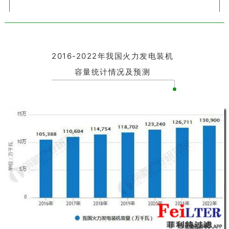
2016-2022年我国火力发电装机
容量统计情况及预测