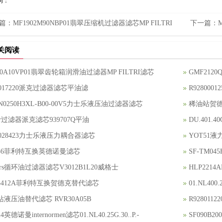
词：
篇：
MF1902M90NBP01翡翠压缩机过滤器滤芯MP FILTRI
下一篇：
关阅读
50A10VP01翡翠齿轮箱润滑油过滤器MP FILTRI滤芯
GMF212
8017220派克过滤器滤芯平油滤
R92800
LN0250H3XL-B00-00V5力士乐液压油过滤器滤芯
稀油站贺德克
ker过滤器派克滤芯939707Q平油
DU.401.
8028423力士乐液压力耦合器滤芯
YOT51
0536菲利特互换英德诺曼滤芯
SF-TM04
kers循环油过滤器滤芯V3012B1L20威格士
HLP221
45412A菲利特互换贺德克替代滤芯
01.NL40
液压油替代滤芯 RVR30A05B
R92801
24英德诺曼internormen滤芯01.NL40.25G.30..P.-
SF090B2