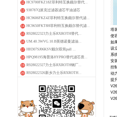
HC9700FKZ18Z菲利特互换颇尔替代...
11
938787Q派克过滤器滤芯平油滤芯
12
HC9606FKZ4Z菲利特互换颇尔替代滤...
13
HC9650FKT8H菲利特互换颇尔替代滤...
14
塔
R928022323力士乐RXROTH替代...
15
使
UM.40.3WVG.10.B英德诺曼滤油...
如
16
设
HH307SJ06KSV颇尔双筒pall ...
17
系
HPQ98195海普洛HYPRO替代滤芯质...
18
安
R928022327力士乐RXROTH钢厂...
19
控
R928022326新乡力士乐RXROTH...
动
20
提
V2
V2
V2