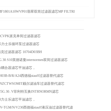
MF1801A10WVP01翡翠双筒过滤器滤芯MP FILTRI
0QCVPK派克单筒过滤器滤芯
0125力士乐循环泵过滤器滤芯
过滤器滤芯 10704D03BH
40G.30.S10英德诺曼internormen双筒过滤器滤芯
液力耦合器滤芯平油滤芯，
5H03B-B/R/A24西德福stauff过滤器替代滤芯
4ANZCTWSOMIT颇尔滤油车过滤器替代滤芯
0.25G.30..V菲利特互换INTRNORMN滤芯
1220力士乐滤芯平油滤芯，
00V-TGM/N/V230西德福stauff液压油过滤器替代滤