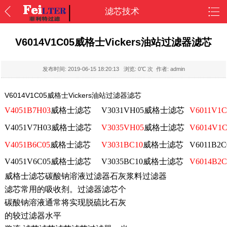
滤芯技术
V6014V1C05威格士Vickers油站过滤器滤芯
发布时间:
2019-06-15 18:20:13
浏览:
0
℃ 次 作者: admin
V6014V1C05威格士Vickers油站过滤器滤芯
V4051B7H03
威格士滤芯
V3031VH05
威格士滤芯
V6011V1C
V4051V7H03
威格士滤芯
V3035VH05
威格士滤芯
V6014V1C
V4051B6C05
威格士滤芯
V3031BC10
威格士滤芯
V6011B
V4051V6C05
威格士滤芯
V3035BC10
威格士滤芯
V6014B2C
威格士滤芯碳酸钠溶液过滤器石灰浆料过滤器
滤芯常用的吸收剂。过滤器滤芯个
碳酸钠溶液通常将实现脱硫比石灰
的较过滤器水平