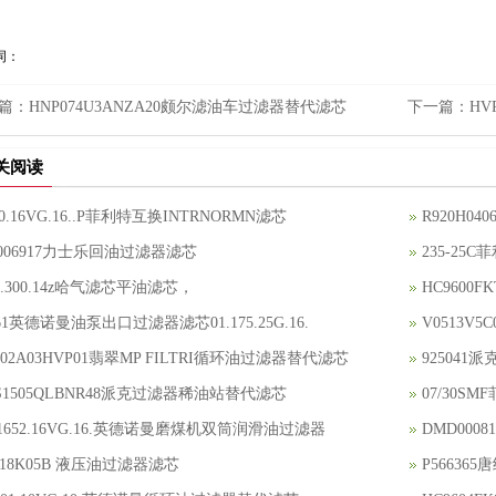
词：
篇：
HNP074U3ANZA20颇尔滤油车过滤器替代滤芯
下一篇：
HV
关阅读
950.16VG.16..P菲利特互换INTRNORMN滤芯
R920H0
8006917力士乐回油过滤器滤芯
235-25
5.300.14z哈气滤芯平油滤芯，
HC9600
161英德诺曼油泵出口过滤器滤芯01.175.25G.16.
V0513V
902A03HVP01翡翠MP FILTRI循环油过滤器替代滤芯
92504
S1505QLBNR48派克过滤器稀油站替代滤芯
07/30S
.1652.16VG.16.英德诺曼磨煤机双筒润滑油过滤器
DMD00
118K05B 液压油过滤器滤芯
P56636