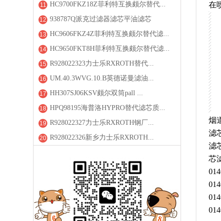
HC9700FKZ18Z菲利特互换颇尔替代...
在
11
938787Q派克过滤器滤芯平油滤芯
12
HC9606FKZ4Z菲利特互换颇尔替代滤...
13
HC9650FKT8H菲利特互换颇尔替代滤...
14
R928022323力士乐RXROTH替代...
15
UM.40.3WVG.10.B英德诺曼滤油...
16
HH307SJ06KSV颇尔双筒pall ...
17
HPQ98195海普洛HYPRO替代滤芯质...
18
烟
R928022327力士乐RXROTH钢厂...
19
滤
R928022326新乡力士乐RXROTH...
20
滤
芯
01
01
01
01