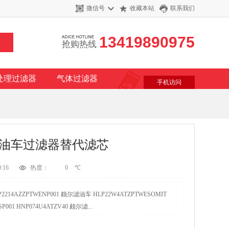
微信号
收藏本站
联系我们
13419890975
抢购热线
处理过滤器
气体过滤器
手机访问
颇尔滤油车过滤器替代滤芯
:16
热度：
0
℃
214AZZPTWENP001 颇尔滤油车 HLP22W4ATZPTWESOMIT
001 HNP074U4ATZV40 颇尔滤...