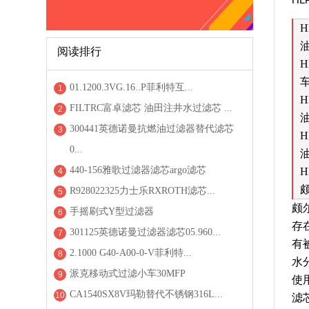
H
阅读排行
H
01.1200.3VG.16..P菲利特互...
1
H
FILTRC富卓滤芯 油田注井水过滤芯 ...
2
300441英德诺曼抗燃油过滤器替代滤芯
3
H
0...
440-156雅歌过滤器滤芯argo滤芯
H
4
R928022325力士乐RXROTH滤芯...
5
颇
手摇刷式Y型过滤器
6
存
301125英德诺曼过滤器滤芯05.960...
7
有
2.1000 G40-A00-0-V菲利特...
8
水
派克移动式过滤小车30MFP
9
使
CA1540SX8V玛勒替代不锈钢316L...
10
滤