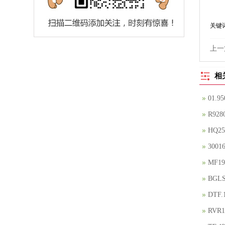
关键
上一
相
01.
R92
HQ2
300
MF1
BGL
DTF
RVR