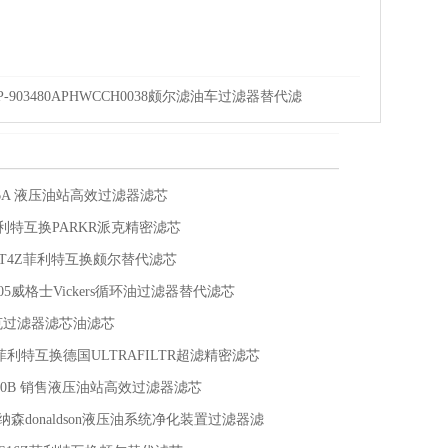
P-903480APHWCCH0038颇尔滤油车过滤器替代滤
芯
406A 液压油站高效过滤器滤芯
C菲利特互换PARKR派克精密滤芯
FKT4Z菲利特互换颇尔替代滤芯
5C05威格士Vickers循环油过滤器替代滤芯
1派克过滤器滤芯油滤芯
MF菲利特互换德国ULTRAFILTR超滤精密滤芯
0810B 销售液压油站高效过滤器滤芯
5唐纳森donaldson液压油系统净化装置过滤器滤