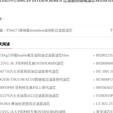
0110D3VG30HCEP INTERNORMEN 过滤器西德福滤芯SE030G0
词：
篇：
P566271唐纳森donaldson油动机过滤器滤芯
下
关阅读
015Drg25玛勒mahle液压油回油过滤器滤芯filter
R928022
90.25VG.30..P菲利特互换INTRNORMN滤芯
R92800
8047734力士乐双筒回油过滤器替代滤芯
DU.1001
00G05B-THGU/M/AT110西德福过滤器替代滤芯
HC9600
400FDP8H 菲利特互换PALL替代滤芯
0095MA
8022276力士乐油泵出口过滤器回油滤芯
0330D0
60G06A 稀油站贺德克过滤器滤芯
LF.361
950.6VG.16.S.P菲利特互换INTRNORMN滤纸
派克滤芯9