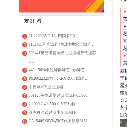
V
阅读排行
V
01.1200.3VG.16..P菲利特互...
1
V
FILTRC富卓滤芯 油田注井水过滤芯 ...
2
300441英德诺曼抗燃油过滤器替代滤芯
3
V
0...
440-156雅歌过滤器滤芯argo滤芯
4
威
于
R928022325力士乐RXROTH滤芯...
5
器
手摇刷式Y型过滤器
6
该
301125英德诺曼过滤器滤芯05.960...
7
会
2.1000 G40-A00-0-V菲利特...
8
各
派克移动式过滤小车30MFP
9
过
CA1540SX8V玛勒替代不锈钢316L...
10