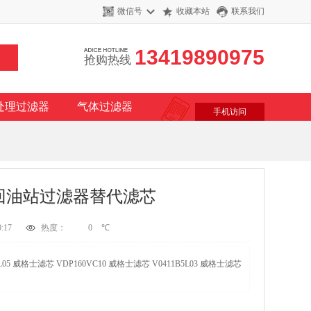
微信号
收藏本站
联系我们
13419890975
抢购热线
处理过滤器
气体过滤器
手机访问
s双筒回油站过滤器替代滤芯
:17
热度：
0
℃
L05 威格士滤芯 VDP160VC10 威格士滤芯 V0411B5L03 威格士滤芯