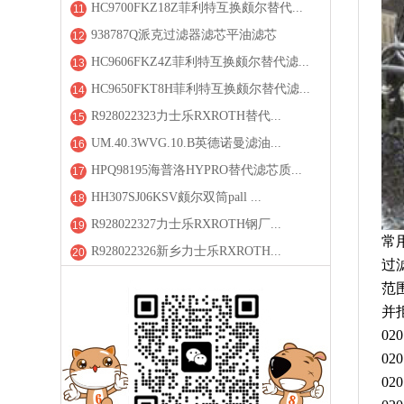
HC9700FKZ18Z菲利特互换颇尔替代...
11
938787Q派克过滤器滤芯平油滤芯
12
HC9606FKZ4Z菲利特互换颇尔替代滤...
13
HC9650FKT8H菲利特互换颇尔替代滤...
14
R928022323力士乐RXROTH替代...
15
UM.40.3WVG.10.B英德诺曼滤油...
16
HPQ98195海普洛HYPRO替代滤芯质...
17
HH307SJ06KSV颇尔双筒pall ...
18
R928022327力士乐RXROTH钢厂...
19
常
R928022326新乡力士乐RXROTH...
20
过
范
并
02
02
02