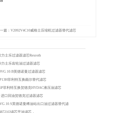
3B
一篇：
V2092V4C10威格士压缩机过滤器替代滤芯
352力士乐过滤器滤芯Rexroth
6069力士乐齿轮油过滤器滤芯
.10VG.10.B英德诺曼过滤器滤芯
FUP13H菲利特互换颇尔替代滤芯
025P菲利特互换贺德克HYDAC液压油滤芯
10P 进口回油贺德克过滤器滤芯
1.25VG.10.S英德诺曼稀油站出口油过滤器替代滤
38721Q滤芯平油滤芯，