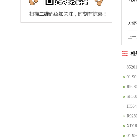
02
关键
上一
相
852
01.
R92
SF3
HC8
R92
XD1
01.