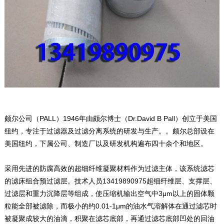
颇尔公司（PALL）1946年由颇尔博士（Dr.David B Pall）创立于美国
纽约，专注于过滤器及过滤分离系统的研发与生产。。颇尔总部设在
美国纽约，下属公司、制造厂以及研发机构遍布四十余个和地区。
采用先进的防腐高效的超细纤维凝聚材料作为过滤主体，该系统滤芯
的滤床组合预过滤层。技术人员13419890975超细纤维层、支撑层、
过滤层和重力沉降层等组成，使压缩机输出空气中3μm以上的固体颗
粒能全部被滤除，而极小的约0.01-1μm的油水气溶解体在通过滤芯时
被凝聚成较大的油滴，积聚在滤芯底部，再通过滤芯底部凹处的回油