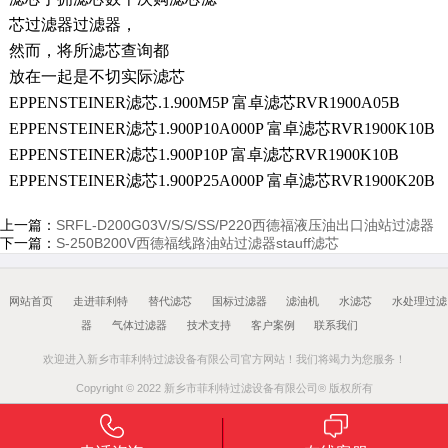
芯过滤器过滤器，
然而，将所滤芯查询都
放在一起是不切实际滤芯
EPPENSTEINER滤芯.1.900M5P 富卓滤芯RVR1900A05B
EPPENSTEINER滤芯1.900P10A000P 富卓滤芯RVR1900K10B
EPPENSTEINER滤芯1.900P10P 富卓滤芯RVR1900K10B
EPPENSTEINER滤芯1.900P25A000P 富卓滤芯RVR1900K20B
上一篇：
SRFL-D200G03V/S/S/SS/P220西德福液压油出口油站过滤器
下一篇：
S-250B200V西德福线路油站过滤器stauff滤芯
网站首页
走进菲利特
替代滤芯
国标过滤器
滤油机
水滤芯
水处理过滤
器
气体过滤器
技术支持
客户案例
联系我们
欢迎进入新乡市菲利特过滤设备有限公司官方网站！我们将竭力为您服务！
Copyright © 2022 新乡市菲利特过滤设备有限公司® 版权所有
豫ICP备17010852号-2