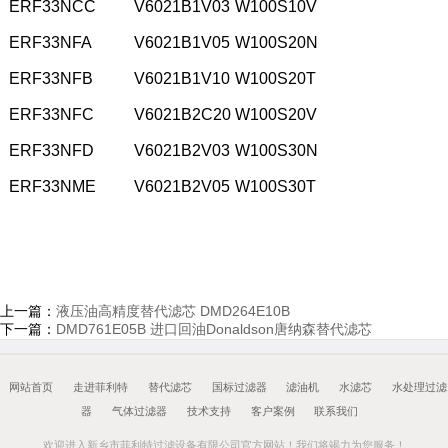
ERF33NCC
V6021B1V03
W100S10V
ERF33NFA
V6021B1V05
W100S20N
ERF33NFB
V6021B1V10
W100S20T
ERF33NFC
V6021B2C20
W100S20V
ERF33NFD
V6021B2V03
W100S30N
ERF33NME
V6021B2V05
W100S30T
上一篇：
液压油高精度替代滤芯 DMD264E10B
下一篇：
DMD761E05B 进口回油Donaldson唐纳森替代滤芯
网站首页
走进菲利特
替代滤芯
国标过滤器
滤油机
水滤芯
水处理过滤
器
气体过滤器
技术支持
客户案例
联系我们
欢迎进入新乡市菲利特过滤设备有限公司官方网站！我们将竭力为您服务！