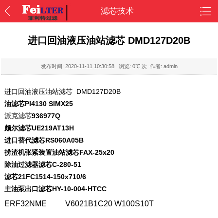
滤芯技术
进口回油液压油站滤芯 DMD127D20B
发布时间:
2020-11-11 10:30:58
浏览:
0
℃ 次 作者: admin
进口回油液压油站滤芯 DMD127D20B
油滤芯
PI4130 SIMX25
派克滤芯
936977Q
颇尔滤芯
UE219AT13H
进口替代滤芯
RS060A05B
捞渣机张紧装置油站滤芯
FAX-25x20
除油过滤器滤芯
C-280-51
滤芯
21FC1514-150x710/6
主油泵出口滤芯
HY-10-004-HTCC
ERF32NME
V6021B1C20
W100S10T