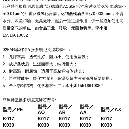
菲利特互换多明尼克滤芯汉德滤芯ACS级 活性炭过滤器滤芯 能滤除小
至0.01μm的油雾及碳氢化合物，达到低残油含量仅0.003ppm，不含
水分、灰尘和油，无臭无味。起后一道过滤作用，供一些必须使用高
质量空气的单位，如食品工业、呼吸、无菌包装等。李小姐
15516610052
025AR菲利特互换多明尼克滤芯特性：
1、孔隙率高、透气性好、阻力小、使用压差低；
2、成折叠状后，过滤面积大，纳污量大；
3、耐高温，耐腐蚀、适用于高粘稠液体过滤；
4、再生性能好，经化学清洗、高温及超声波清洗可反复使用；
5、全不锈钢结构，化学相容性广；李小姐15516610052
菲利特互换多明尼克滤芯型号:
型号／
型号／
型号／
型号／
PE
型号／
AX
AO
AR
AA
K017
K017
K017
K017
K017
K030
K030
K030
K030
K030