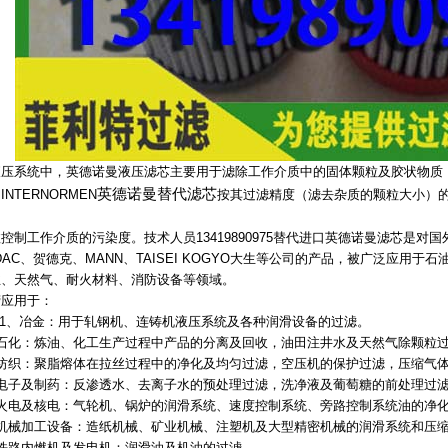
液压系统中，英德诺曼液压滤芯主要用于滤除工作介质中的固体颗粒及胶状物质
英德诺曼替代滤芯
INTERNORMEN
按其过滤精度（滤去杂质的颗粒大小）
。
控制工作介质的污染度。技术人员13419890975替代进口英德诺曼滤芯是对
DAC、贺德克、MANN、TAISEI KOGYO大生等公司的产品，被广泛应
业、天然气、耐火材料、消防设备等领域。
营应用于：
、冶金：用于轧钢机、连铸机液压系统及各种润滑设备的过滤。
、石化：炼油、化工生产过程中产品的分离及回收，油田注井水及天然气除颗粒
、纺织：聚脂熔体在拉丝过程中的净化及均匀过滤，空压机的保护过滤，压缩气
、电子及制药：反渗透水、去离子水的预处理过滤，洗净液及葡萄糖的前处理过
、火电及核电：气轮机、锅炉的润滑系统、速度控制系统、旁路控制系统油的净
、机械加工设备：造纸机械、矿业机械、注塑机及大型精密机械的润滑系统和压
、铁路内燃机及发电机：润滑油及机油的过滤。