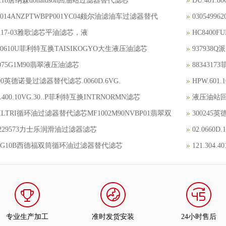
6218唐纳森donaldson回油站过滤器替代滤芯
DU.401.8
5014ANZPTWBPP001YC04颇尔油滤油车过滤器替代
030549
1217-03雅歌滤芯平油滤芯，液
HC8400
F0610U菲利特互换TAISIKOGYO大生液压油滤芯
93793
075G1M90翡翠液压油滤芯
88343
400英德诺曼过滤器替代滤芯.0060D.6VG.
HPW.60
NL400.10VG.30..P菲利特互换INTRNORMN滤芯
液压油站回油
FILTRI循环油过滤器替代滤芯MF1002M90NVBP01翡翠双
300245英
0229573力士乐润滑油过滤器滤芯
02.066
300G10B西德福双筒循环油过滤器替代滤芯
121.30
专业生产加工
准时发货安装
24小时售后