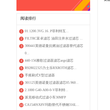
阅读排行
01.1200.3VG.16..P菲利特互...
1
FILTRC富卓滤芯 油田注井水过滤芯 ...
2
300441英德诺曼抗燃油过滤器替代滤芯
3
0...
440-156雅歌过滤器滤芯argo滤芯
4
R928022325力士乐RXROTH滤芯...
5
手摇刷式Y型过滤器
6
301125英德诺曼过滤器滤芯05.960...
7
2.1000 G40-A00-0-V菲利特...
8
派克移动式过滤小车30MFP
9
CA1540SX8V玛勒替代不锈钢316L...
10