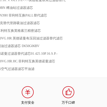
0G.16..V.VA.FS.6.-.-.-英德诺曼双筒过滤器替代
9620BN 稀油站过滤器滤芯
FUN39H 菲利特互换PALL替代滤芯
8Q派克替代管路吸油过滤器滤芯
173菲利特互换英格索兰精密滤芯
1.10VG.HR.英德诺曼有压回油过滤器替代滤芯
过滤器滤芯 D650G06BV
德诺曼过滤器替代滤芯01.425.10P.16.S.P.-
0D.10VG.HR.HC.菲利特互换英德诺曼滤芯
4.401空气过滤器滤芯平油滤
支付安全
万千口碑