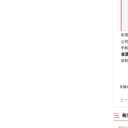
欢
公
手机1
全国
菲
关键
上一
相