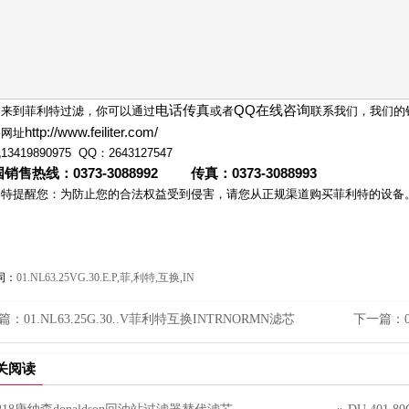
电话传真
QQ在线咨询
迎来到菲利特过滤，你可以通过
或者
联系我们，我们的
http://www.feiliter.com/
司网址
3419890975 QQ：2643127547
销售热线：0373-3088992 传真：0373-3088993
利特提醒您：为防止您的合法权益受到侵害，请您从正规渠道购买菲利特的设备
词：
01.NL63.25VG.30.E.P,菲,利特,互换,IN
篇：
01.NL63.25G.30..V菲利特互换INTRNORMN滤芯
下一篇：
关阅读