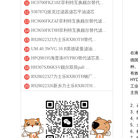
HC9700FKZ18Z菲利特互换颇尔替代...
11
938787Q派克过滤器滤芯平油滤芯
12
HC9606FKZ4Z菲利特互换颇尔替代滤...
13
HC9650FKT8H菲利特互换颇尔替代滤...
14
R928022323力士乐RXROTH替代...
15
UM.40.3WVG.10.B英德诺曼滤油...
16
在
HPQ98195海普洛HYPRO替代滤芯质...
17
德国
种
HH307SJ06KSV颇尔双筒pall ...
18
有效
R928022327力士乐RXROTH钢厂...
19
HY
R928022326新乡力士乐RXROTH...
工
20
主
1
2
3
4
5
6
7