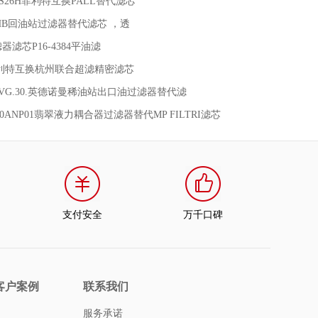
FUS26H菲利特互换PALL替代滤芯
-HHB回油站过滤器替代滤芯 ，透
滤芯P16-4384平油滤
2菲利特互换杭州联合超滤精密滤芯
.10VG.30.英德诺曼稀油站出口油过滤器替代滤
M60ANP01翡翠液力耦合器过滤器替代MP FILTRI滤芯
支付安全
万千口碑
客户案例
联系我们
服务承诺