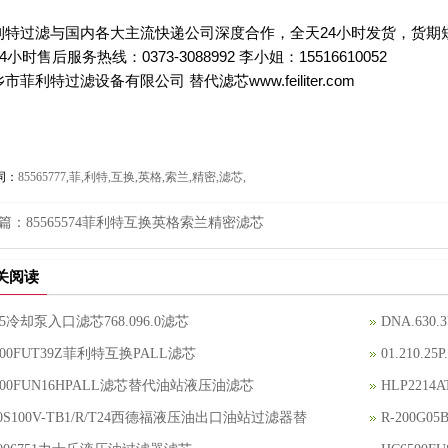
利特过滤与国内各大主流快递公司深度合作，全天24小时发货，货期
24小时售后服务热线：0373-3088992 李小姐：15516610052
市菲利特过滤设备有限公司 替代滤芯www.feiliter.com
词：
85565777,菲,利特,互换,英格,索兰,精密,滤芯,
篇：
85565574菲利特互换英格索兰精密滤芯
关阅读
305冷却泵入口滤芯768.096.0滤芯
DNA.63
400FUT39Z菲利特互换PALL滤芯
01.210.
400FUN16HPALL滤芯替代油站液压油滤芯
HLP221
90S100V-TB1/R/T24西德福液压油出口油站过滤器替
R-200G