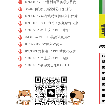
HC9700FKZ18Z菲利特互换颇尔替代...
11
938787Q派克过滤器滤芯平油滤芯
12
HC9606FKZ4Z菲利特互换颇尔替代滤...
13
HC9650FKT8H菲利特互换颇尔替代滤...
14
R928022323力士乐RXROTH替代...
15
UM.40.3WVG.10.B英德诺曼滤油...
16
HH307SJ06KSV颇尔双筒pall ...
17
8
HPQ98195海普洛HYPRO替代滤芯质...
18
G
R928022327力士乐RXROTH钢厂...
19
8
R928022326新乡力士乐RXROTH...
20
8
8
8
8
8
8
8