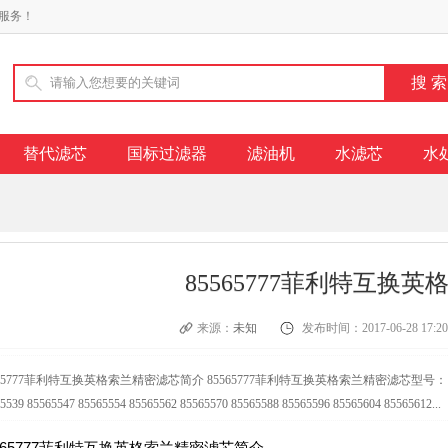
服务！
替代滤芯
国标过滤器
滤油机
水滤芯
水
85565777菲利特互换
来源：
未知
发布时间：2017-06-28 17:20
65777菲利特互换英格索兰精密滤芯简介 85565777菲利特互换英格索兰精密滤芯型号： Grade G Grade 
5539 85565547 85565554 85565562 85565570 85565588 85565596 85565604 85565612...
5565777菲利特互换英格索兰精密滤芯简介