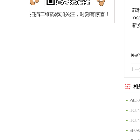
菲
7x
新乡
关键
上一
相
Pi8
HC8
HC8
SF0