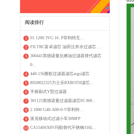
阅读排行
01.1200.3VG.16..P菲利特互...
1
FILTRC富卓滤芯 油田注井水过滤芯 ...
2
300441英德诺曼抗燃油过滤器替代滤芯
3
0...
440-156雅歌过滤器滤芯argo滤芯
4
R928022325力士乐RXROTH滤芯...
5
手摇刷式Y型过滤器
6
301125英德诺曼过滤器滤芯05.960...
7
2.1000 G40-A00-0-V菲利特...
8
派克移动式过滤小车30MFP
9
CA1540SX8V玛勒替代不锈钢316L...
10