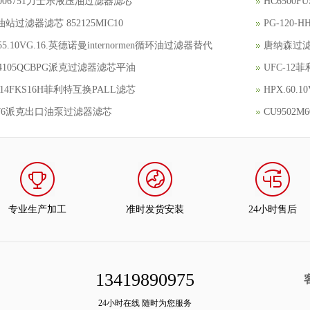
8006751力士乐液压油过滤器滤芯
HC6500
站过滤器滤芯 852125MIC10
PG-120
.55.10VG.16.英德诺曼internormen循环油过滤器替代
唐纳森过滤器
4105QCBPG派克过滤器滤芯平油
UFC-1
314FKS16H菲利特互换PALL滤芯
HPX.60
2476派克出口油泵过滤器滤芯
CU9502
专业生产加工
准时发货安装
24小时售后
13419890975
24小时在线 随时为您服务