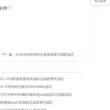
售后服务
短3天！
下一篇：
85565899菲利特互换英格索兰精密滤芯
0.3VG.10.B英德诺曼双筒油站过滤器替代滤芯
25P.16..P菲利特互换INTRNORMN滤芯
4ATZPTWBPP002颇尔移动式pall滤油车过滤器滤芯
05B西德福stauff压缩机过滤器替代滤芯