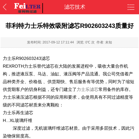
滤芯技术
菲利特力士乐特效吸附滤芯R902603243质量好
发布时间:
2017-09-12 17:11:44
浏览:
0
℃ 次 作者: 未知
力士乐R902603243滤芯
REXROTH力士乐替代滤芯在大陆的发展进程中，吸收大量合作机
构，推进液压泵、马达、油缸、液压阀等产品流通。我公司凭借着产
品种类齐全、价格低 、供货期快、售后服务有等优势，同时为了缩短
供货期客户的切身利益，还专门建立了
力士乐滤芯
常用备件的库存。
力士乐液压滤芯根据不同的应用和要求，会使用具有不同过滤精度等
级的不同滤芯材质来分离颗粒：
力士乐再生滤芯
H...XL玻璃纤维
深度过滤，无机玻璃纤维滤芯材质。由于采用多层技术，因此污
染物保留度高。