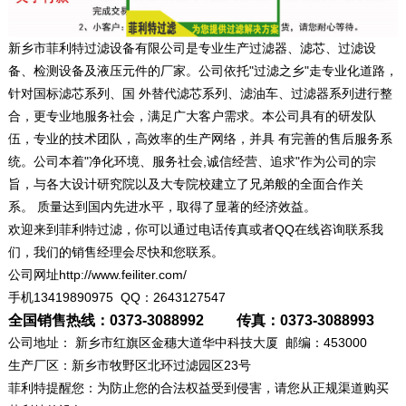
新乡市菲利特过滤设备有限公司是专业生产过滤器、滤芯、过滤设
备、检测设备及液压元件的厂家。公司依托"过滤之乡"走专业化道路，
针对国标滤芯系列、国 外替代滤芯系列、滤油车、过滤器系列进行整
合，更专业地服务社会，满足广大客户需求。本公司具有的研发队
伍，专业的技术团队，高效率的生产网络，并具 有完善的售后服务系
统。公司本着"净化环境、服务社会,诚信经营、追求"作为公司的宗
旨，与各大设计研究院以及大专院校建立了兄弟般的全面合作关
系。 质量达到国内先进水平，取得了显著的经济效益。
欢迎来到菲利特过滤，你可以通过电话传真或者QQ在线咨询联系我
们，我们的销售经理会尽快和您联系。
公司网址http://www.feiliter.com/
手机13419890975 QQ：2643127547
全国销售热线：0373-3088992 传真：0373-3088993
公司地址： 新乡市红旗区金穗大道华中科技大厦 邮编：453000
生产厂区：新乡市牧野区北环过滤园区23号
菲利特提醒您：为防止您的合法权益受到侵害，请您从正规渠道购买