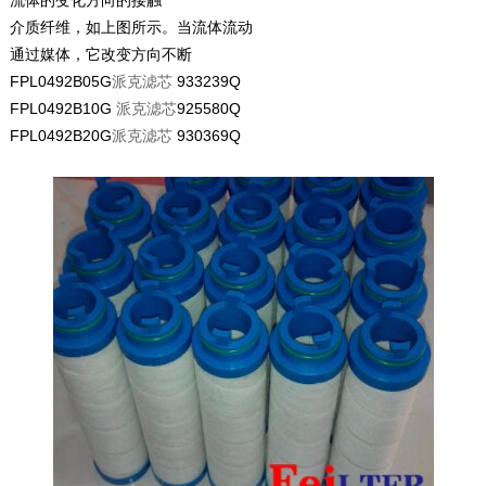
流体的变化方向的接触
介质纤维，如上图所示。当流体流动
通过媒体，它改变方向不断
FPL0492B05G
派克滤芯
933239Q
FPL0492B10G
派克滤芯
925580Q
FPL0492B20G
派克滤芯
930369Q